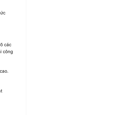
hức
rõ các
hi công
cao.
ạt