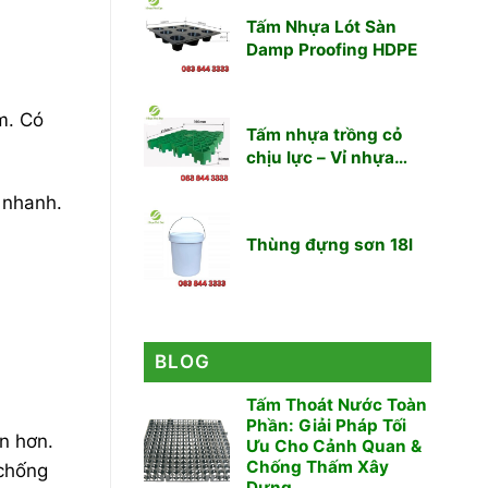
Tấm Nhựa Lót Sàn
Damp Proofing HDPE
m. Có
Tấm nhựa trồng cỏ
chịu lực – Vỉ nhựa
trồng cỏ chịu lực
 nhanh.
Thùng đựng sơn 18l
BLOG
Tấm Thoát Nước Toàn
Phần: Giải Pháp Tối
òn hơn.
Ưu Cho Cảnh Quan &
Chống Thấm Xây
 chống
Dựng