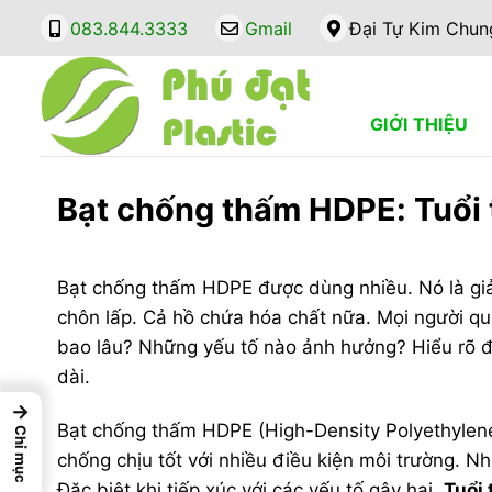
Bỏ
083.844.3333
Gmail
Đại Tự Kim Chun
qua
nội
dung
GIỚI THIỆU
Bạt chống thấm HDPE: Tuổi 
Bạt chống thấm HDPE được dùng nhiều. Nó là giải
chôn lấp. Cả hồ chứa hóa chất nữa. Mọi người q
bao lâu? Những yếu tố nào ảnh hưởng? Hiểu rõ đ
dài.
→
Bạt chống thấm HDPE (High-Density Polyethylene)
Chỉ mục
chống chịu tốt với nhiều điều kiện môi trường. Nh
Đặc biệt khi tiếp xúc với các yếu tố gây hại.
Tuổi