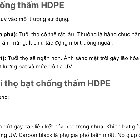
chống thấm HDPE
tùy vào môi trường sử dụng.
p phủ):
Tuổi thọ có thể rất lâu. Thường là hàng chục nă
ánh nắng. Ít chịu tác động môi trường ngoài.
t):
Tuổi thọ sẽ ngắn hơn. Ánh sáng mặt trời gây lão hóa
 lượng bạt và mức độ tia UV.
ổi thọ bạt chống thấm HDPE
ợng:
m đứt gãy các liên kết hóa học trong nhựa. Khiến bạt gi
háng UV. Carbon black là phụ gia phổ biến nhất. Nó giúp