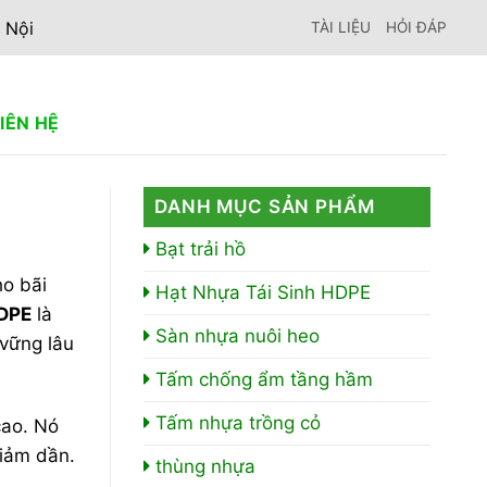
 Nội
TÀI LIỆU
HỎI ĐÁP
LIÊN HỆ
DANH MỤC SẢN PHẨM
Bạt trải hồ
ho bãi
Hạt Nhựa Tái Sinh HDPE
HDPE
là
Sàn nhựa nuôi heo
vững lâu
Tấm chống ẩm tầng hầm
Tấm nhựa trồng cỏ
cao. Nó
giảm dần.
thùng nhựa