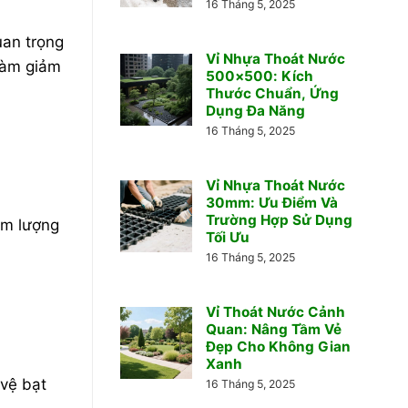
16 Tháng 5, 2025
uan trọng
Vỉ Nhựa Thoát Nước
 làm giảm
500×500: Kích
Thước Chuẩn, Ứng
Dụng Đa Năng
16 Tháng 5, 2025
Vỉ Nhựa Thoát Nước
30mm: Ưu Điểm Và
Trường Hợp Sử Dụng
àm lượng
Tối Ưu
16 Tháng 5, 2025
Vỉ Thoát Nước Cảnh
Quan: Nâng Tầm Vẻ
Đẹp Cho Không Gian
Xanh
 vệ bạt
16 Tháng 5, 2025