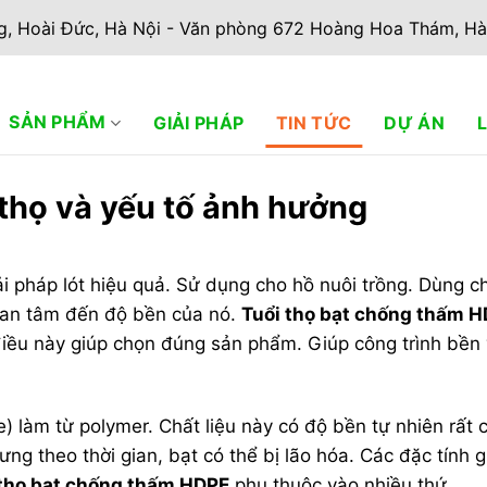
g, Hoài Đức, Hà Nội - Văn phòng 672 Hoàng Hoa Thám, Hà
SẢN PHẨM
GIẢI PHÁP
TIN TỨC
DỰ ÁN
thọ và yếu tố ảnh hưởng
 pháp lót hiệu quả. Sử dụng cho hồ nuôi trồng. Dùng c
uan tâm đến độ bền của nó.
Tuổi thọ bạt chống thấm 
iều này giúp chọn đúng sản phẩm. Giúp công trình bền 
 làm từ polymer. Chất liệu này có độ bền tự nhiên rất 
ưng theo thời gian, bạt có thể bị lão hóa. Các đặc tính 
 thọ bạt chống thấm HDPE
phụ thuộc vào nhiều thứ.