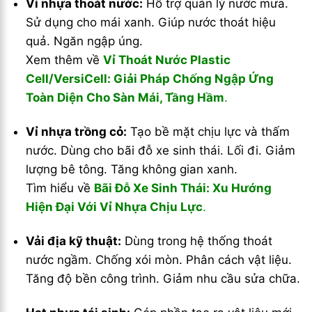
Vỉ nhựa thoát nước:
Hỗ trợ quản lý nước mưa.
Sử dụng cho mái xanh. Giúp nước thoát hiệu
quả. Ngăn ngập úng.
Xem thêm về
Vỉ Thoát Nước Plastic
Cell/VersiCell: Giải Pháp Chống Ngập Ứng
Toàn Diện Cho Sàn Mái, Tầng Hầm
.
Vỉ nhựa trồng cỏ:
Tạo bề mặt chịu lực và thấm
nước. Dùng cho bãi đỗ xe sinh thái. Lối đi. Giảm
lượng bê tông. Tăng không gian xanh.
Tìm hiểu về
Bãi Đỗ Xe Sinh Thái: Xu Hướng
Hiện Đại Với Vỉ Nhựa Chịu Lực
.
Vải địa kỹ thuật:
Dùng trong hệ thống thoát
nước ngầm. Chống xói mòn. Phân cách vật liệu.
Tăng độ bền công trình. Giảm nhu cầu sửa chữa.