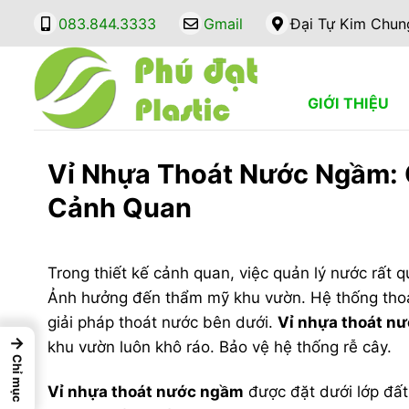
Bỏ
083.844.3333
Gmail
Đại Tự Kim Chun
qua
nội
dung
GIỚI THIỆU
Vỉ Nhựa Thoát Nước Ngầm: G
Cảnh Quan
Trong thiết kế cảnh quan, việc quản lý nước rất 
Ảnh hưởng đến thẩm mỹ khu vườn. Hệ thống thoát
giải pháp thoát nước bên dưới.
Vỉ nhựa thoát n
→
khu vườn luôn khô ráo. Bảo vệ hệ thống rễ cây.
Chỉ mục
Vỉ nhựa thoát nước ngầm
được đặt dưới lớp đất 