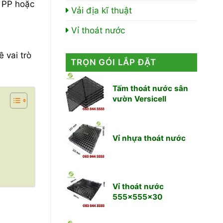
a PP hoặc
Vải địa kĩ thuật
Vỉ thoát nước
ề vai trò
TRỌN GÓI LẮP ĐẶT
Tấm thoát nước sân
vườn Versicell
Vỉ nhựa thoát nước
Vỉ thoát nước
555x555x30