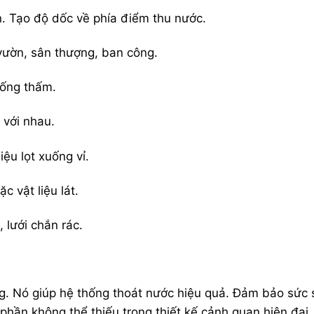
 Tạo độ dốc về phía điểm thu nước.
vườn, sân thượng, ban công.
hống thấm.
 với nhau.
iệu lọt xuống vỉ.
c vật liệu lát.
 lưới chắn rác.
ng. Nó giúp hệ thống thoát nước hiệu quả. Đảm bảo sức
 phần không thể thiếu trong thiết kế cảnh quan hiện đại.