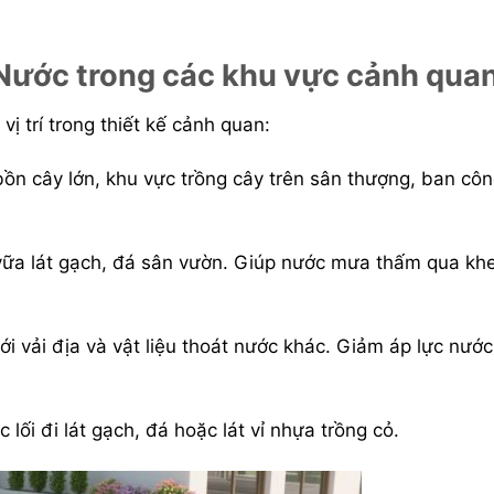
Nước trong các khu vực cảnh qua
ị trí trong thiết kế cảnh quan:
n cây lớn, khu vực trồng cây trên sân thượng, ban côn
vữa lát gạch, đá sân vườn. Giúp nước mưa thấm qua kh
i vải địa và vật liệu thoát nước khác. Giảm áp lực nướ
ối đi lát gạch, đá hoặc lát vỉ nhựa trồng cỏ.