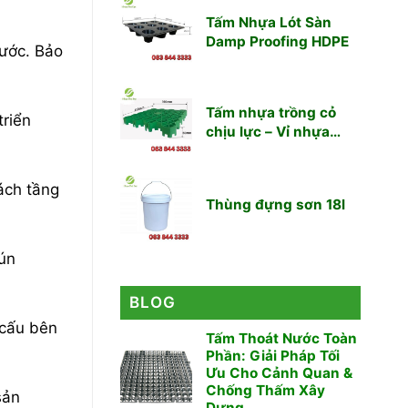
Tấm Nhựa Lót Sàn
Damp Proofing HDPE
nước. Bảo
Tấm nhựa trồng cỏ
triển
chịu lực – Vỉ nhựa
trồng cỏ chịu lực
ách tầng
Thùng đựng sơn 18l
lún
BLOG
 cấu bên
Tấm Thoát Nước Toàn
Phần: Giải Pháp Tối
Ưu Cho Cảnh Quan &
Chống Thấm Xây
sản
Dựng