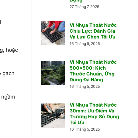
27 Tháng 7, 2025
n
Vỉ Nhựa Thoát Nước
Chịu Lực: Đánh Giá
Và Lựa Chọn Tối Ưu
16 Tháng 5, 2025
g, hoặc
Vỉ Nhựa Thoát Nước
500×500: Kích
e gạch
Thước Chuẩn, Ứng
Dụng Đa Năng
16 Tháng 5, 2025
c ngầm
Vỉ Nhựa Thoát Nước
30mm: Ưu Điểm Và
Trường Hợp Sử Dụng
Tối Ưu
16 Tháng 5, 2025