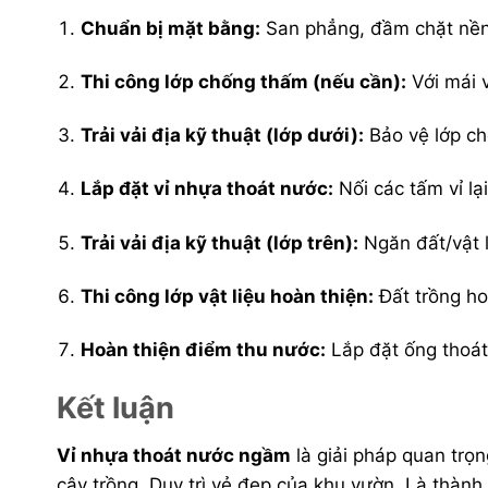
Chuẩn bị mặt bằng:
San phẳng, đầm chặt nền.
Thi công lớp chống thấm (nếu cần):
Với mái 
Trải vải địa kỹ thuật (lớp dưới):
Bảo vệ lớp c
Lắp đặt vỉ nhựa thoát nước:
Nối các tấm vỉ lại
Trải vải địa kỹ thuật (lớp trên):
Ngăn đất/vật l
Thi công lớp vật liệu hoàn thiện:
Đất trồng hoặ
Hoàn thiện điểm thu nước:
Lắp đặt ống thoát,
Kết luận
Vỉ nhựa thoát nước ngầm
là giải pháp quan trọ
cây trồng. Duy trì vẻ đẹp của khu vườn. Là thành