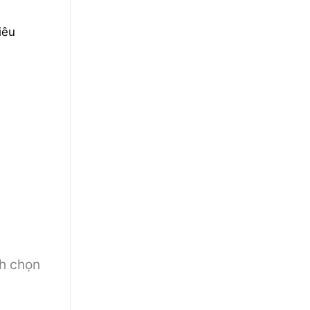
iêu
h chọn