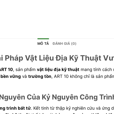
MÔ TẢ
ĐÁNH GIÁ (0)
i Pháp Vật Liệu Địa Kỹ Thuật Vư
ART 10
, sản phẩm
vật liệu địa kỹ thuật
mang tính cách 
h
bền vững
và
trường tồn
, ART 10 không chỉ là sản phẩ
i Nguyên Của Kỷ Nguyên Công Trìn
ng trình bất tử
. Kết tinh từ thập kỷ nghiên cứu và ứng