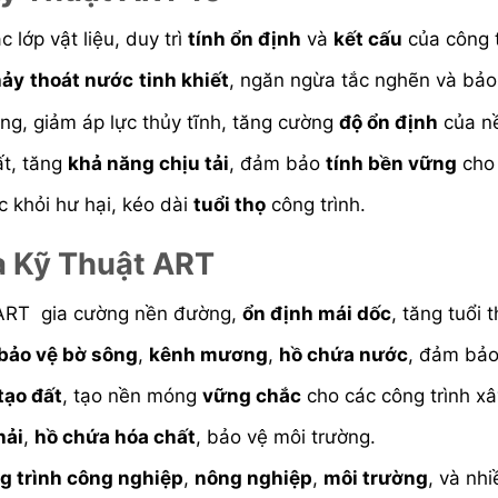
 lớp vật liệu, duy trì
tính ổn định
và
kết cấu
của công t
hảy
thoát nước
tinh khiết
, ngăn ngừa tắc nghẽn và bảo
g, giảm áp lực thủy tĩnh, tăng cường
độ ổn định
của nề
t, tăng
khả năng chịu tải
, đảm bảo
tính bền vững
cho 
c khỏi hư hại, kéo dài
tuổi thọ
công trình.
a Kỹ Thuật ART
RT gia cường nền đường,
ổn định mái dốc
, tăng tuổi 
bảo vệ bờ sông
,
kênh mương
,
hồ chứa nước
, đảm bả
 tạo đất
, tạo nền móng
vững chắc
cho các công trình x
hải
,
hồ chứa hóa chất
, bảo vệ môi trường.
g trình công nghiệp
,
nông nghiệp
,
môi trường
, và nhi