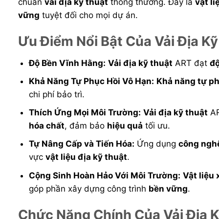
chuẩn
vải địa kỹ thuật
thông thường. Đây là
vật li
vững
tuyệt đối cho mọi dự án.
Ưu Điểm Nổi Bật Của Vải Địa K
Độ Bền Vĩnh Hằng:
Vải địa kỹ thuật
ART đạt
đ
Khả Năng Tự Phục Hồi Vô Hạn:
Khả năng tự ph
chi phí bảo trì.
Thích Ứng Mọi Môi Trường:
Vải địa kỹ thuật
A
hóa chất
, đảm bảo
hiệu quả
tối ưu.
Tự Nâng Cấp và Tiến Hóa:
Ứng dụng
công nghệ
vực
vật liệu địa kỹ thuật
.
Cộng Sinh Hoàn Hảo Với Môi Trường:
Vật liệu
góp phần xây dựng công trình
bền vững
.
Chức Năng Chính Của Vải Địa 