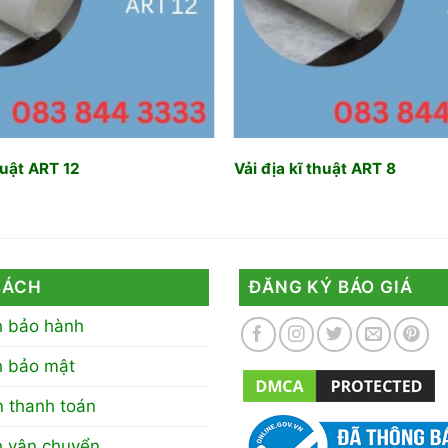
huật ART 12
Vải địa kĩ thuật ART 8
SÁCH
ĐĂNG KÝ BÁO GIÁ
h bảo hành
h bảo mật
 thanh toán
h vận chuyển