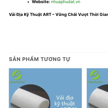
Website:
nhuaphudat.vn
Vải Địa Kỹ Thuật ART – Vững Chãi Vượt Thời Gia
SẢN PHẨM TƯƠNG TỰ
o
Add to
t
wishlist