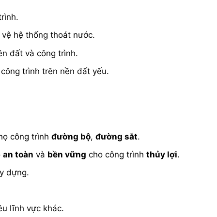
rình.
 vệ hệ thống thoát nước.
n đất và công trình.
công trình trên nền đất yếu.
thọ công trình
đường bộ
,
đường sắt
.
o
an toàn
và
bền vững
cho công trình
thủy lợi
.
ây dựng.
ều lĩnh vực khác.