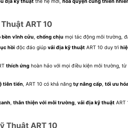
ệu địa kỹ thuật
thế hệ mới,
hòa quyện cùng thiên nhiê
ỹ Thuật ART 10
ộ bền
vĩnh cửu
,
chống chịu
mọi tác động môi trường, 
ục hồi
độc đáo giúp
vải địa kỹ thuật
ART 10 duy trì
hiệ
RT
thích ứng
hoàn hảo với mọi điều kiện môi trường, t
 tiên tiến
, ART 10 có khả năng
tự nâng cấp
,
tối ưu hó
 xanh
,
thân thiện với môi trường
,
vải địa kỹ thuật
ART 
Kỹ Thuật ART 10