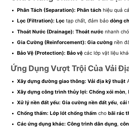
Phân Tách (Separation):
Phân tách
hiệu quả các
Lọc (Filtration):
Lọc
tạp chất, đảm bảo
dòng c
Thoát Nước (Drainage):
Thoát nước
nhanh chón
Gia Cường (Reinforcement):
Gia cường
nền đấ
Bảo Vệ (Protection):
Bảo vệ
các lớp vật liệu khá
Ứng Dụng Vượt Trội Của Vải Đị
Xây dựng đường giao thông:
Vải địa kỹ thuật
A
Xây dựng công trình thủy lợi:
Chống xói mòn
,
Xử lý nền đất yếu:
Gia cường nền đất yếu
,
cải
Chống thấm:
Lớp lót chống thấm
cho
bãi rác t
Các ứng dụng khác:
Công trình dân dụng
,
côn