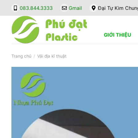
Bỏ
083.844.3333
Gmail
Đại Tự Kim Chun
qua
nội
dung
GIỚI THIỆU
Trang chủ
/
Vải địa kĩ thuật