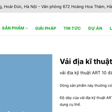
g, Hoài Đức, Hà Nội - Văn phòng 672 Hoàng Hoa Thám, Hà
SẢN PHẨM
GIẢI PHÁP
TIN TỨC
DỰ ÁN
Vải địa kĩ thuậ
Add to
vải địa kỹ thuật ART 10 đ
wishlist
Dòng sản phẩm này thường có
Độ dày của vải địa kỹ thuật A
dụng cụ thể.