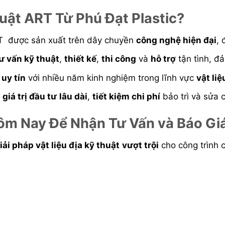
uật ART Từ Phú Đạt Plastic?
 được sản xuất trên dây chuyền
công nghệ hiện đại
,
ư vấn kỹ thuật
,
thiết kế
,
thi công
và
hỗ trợ
tận tình, 
ị
uy tín
với nhiều năm kinh nghiệm trong lĩnh vực
vật liệ
i
giá trị đầu tư
lâu dài
,
tiết kiệm chi phí
bảo trì và sửa c
Hôm Nay Để Nhận Tư Vấn và Báo Giá
iải pháp vật liệu địa kỹ thuật
vượt trội
cho công trình c