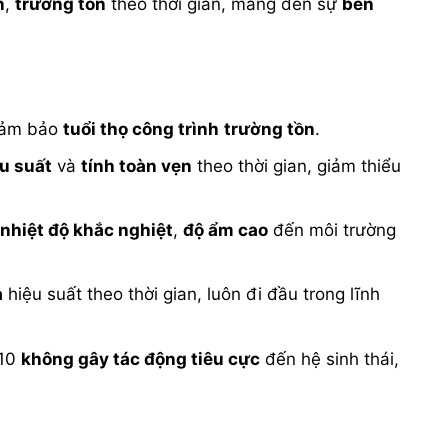
n
,
trường tồn
theo thời gian, mang đến sự
bền
đảm bảo
tuổi thọ công trình
trường tồn
.
u suất
và
tính toàn vẹn
theo thời gian, giảm thiểu
ừ
nhiệt độ khắc nghiệt
,
độ ẩm cao
đến môi trường
a
hiệu suất theo thời gian, luôn đi đầu trong lĩnh
10
không gây tác động tiêu cực
đến hệ sinh thái,