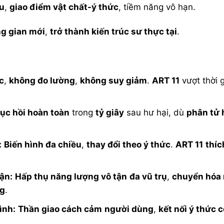
ều
,
giao điểm vật chất-ý thức
, tiềm năng vô hạn.
ng gian mới
,
trở thành kiến trúc sư thực tại
.
c
,
không đo lường
,
không suy giảm
.
ART 11
vượt thời 
ục hồi hoàn toàn
trong
tỷ giây
sau hư hại, dù
phân tử 
:
Biến hình đa chiều
,
thay đổi theo ý thức
.
ART 11
thíc
ận:
Hấp thụ năng lượng vô tận
đa vũ trụ
,
chuyển hóa 
ng
.
ình:
Thần giao cách cảm
người dùng
,
kết nối ý thức 