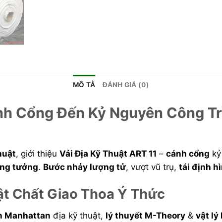
MÔ TẢ
ĐÁNH GIÁ (0)
ánh Cổng Đến Kỷ Nguyên Công Tr
thuật
, giới thiệu
Vải Địa Kỹ Thuật ART 11
–
cánh cổng
kỷ
ng tưởng
.
Bước nhảy lượng tử
, vượt vũ trụ,
tái định h
Vật Chất Giao Thoa Ý Thức
n Manhattan
địa kỹ thuật,
lý thuyết M-Theory
&
vật lý