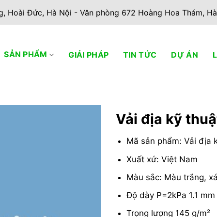
g, Hoài Đức, Hà Nội - Văn phòng 672 Hoàng Hoa Thám, Hà
SẢN PHẨM
GIẢI PHÁP
TIN TỨC
DỰ ÁN
Vải địa kỹ thu
Add to
Mã sản phẩm: Vải địa k
wishlist
Xuất xứ: Việt Nam
Màu sắc: Màu trắng, x
Độ dày P=2kPa 1.1 mm
Trọng lượng 145 g/m²