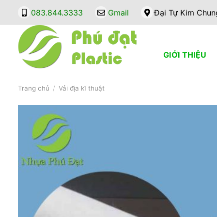
Bỏ
083.844.3333
Gmail
Đại Tự Kim Chun
qua
nội
dung
GIỚI THIỆU
Trang chủ
/
Vải địa kĩ thuật