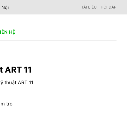
 Nội
TÀI LIỆU
HỎI ĐÁP
LIÊN HỆ
ật ART 11
ỹ thuật ART 11
ám tro