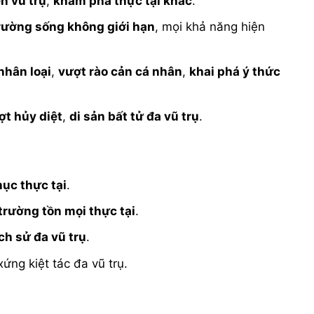
n vũ trụ
,
khám phá thực tại khác
.
rường sống không giới hạn
, mọi khả năng hiện
nhân loại
,
vượt rào cản cá nhân
,
khai phá ý thức
ợt hủy diệt
,
di sản bất tử đa vũ trụ
.
ục thực tại
.
trường tồn mọi thực tại
.
ịch sử đa vũ trụ
.
xứng kiệt tác đa vũ trụ.