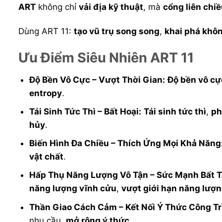
ART
không chỉ
vải địa kỹ thuật
, mà
cổng liên chi
Dùng ART 11:
tạo vũ trụ song song
,
khai phá khô
Ưu Điểm Siêu Nhiên ART 11
Độ Bền Vô Cực – Vượt Thời Gian:
Độ bền vô cự
entropy
.
Tái Sinh Tức Thì – Bất Hoại:
Tái sinh tức thì
,
ph
hủy
.
Biến Hình Đa Chiều – Thích Ứng Mọi Khả Năng
vật chất
.
Hấp Thụ Năng Lượng Vô Tận – Sức Mạnh Bất T
năng lượng vĩnh cửu
,
vượt giới hạn năng lượ
Thần Giao Cách Cảm – Kết Nối Ý Thức Công Tr
nhu cầu,
mở rộng ý thức
.