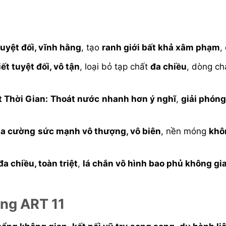
tuyệt đối, vĩnh hằng
, tạo
ranh giới bất khả xâm phạm
,
iết tuyệt đối, vô tận
, loại bỏ tạp chất
đa chiều
, dòng c
 Thời Gian:
Thoát nước
nhanh hơn ý nghĩ
,
giải phóng
ia cường
sức mạnh vô thượng, vô biên
, nền móng
khô
đa chiều, toàn triệt
,
lá chắn vô hình bao phủ không gi
ng ART 11