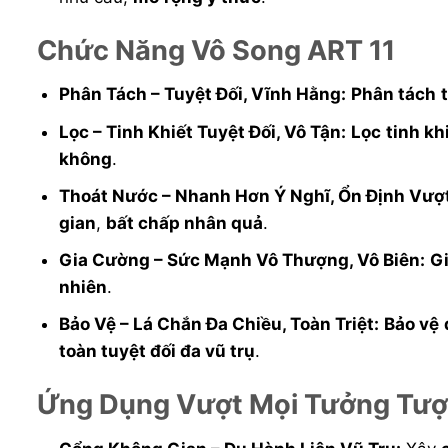
Chức Năng Vô Song ART 11
Phân Tách – Tuyệt Đối, Vĩnh Hằng:
Phân tách
Lọc – Tinh Khiết Tuyệt Đối, Vô Tận:
Lọc
tinh kh
không
.
Thoát Nước – Nhanh Hơn Ý Nghĩ, Ổn Định Vượt
gian
,
bất chấp nhân quả
.
Gia Cường – Sức Mạnh Vô Thượng, Vô Biên:
G
nhiên
.
Bảo Vệ – Lá Chắn Đa Chiều, Toàn Triệt:
Bảo vệ
toàn tuyệt đối đa vũ trụ
.
Ứng Dụng Vượt Mọi Tưởng Tượ