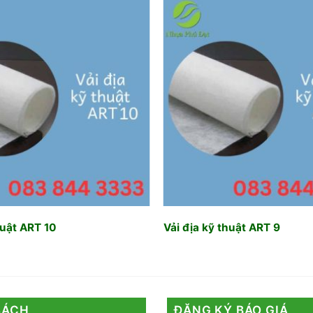
Add to
wishlist
huật ART 10
Vải địa kỹ thuật ART 9
SÁCH
ĐĂNG KÝ BÁO GIÁ