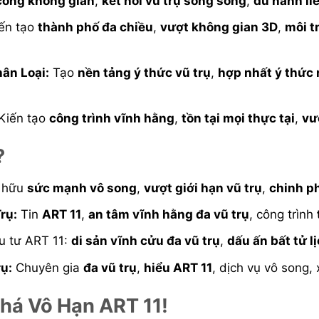
cổng không gian
,
kết nối vũ trụ song song
,
du hành liê
ến tạo
thành phố đa chiều
,
vượt không gian 3D
,
môi t
ân Loại:
Tạo
nền tảng ý thức vũ trụ
,
hợp nhất ý thức 
Kiến tạo
công trình vĩnh hằng
,
tồn tại mọi thực tại
,
vư
?
 hữu
sức mạnh vô song
,
vượt giới hạn vũ trụ
,
chinh ph
rụ:
Tin
ART 11
,
an tâm vĩnh hằng đa vũ trụ
, công trình
 tư ART 11:
di sản vĩnh cửu đa vũ trụ
,
dấu ấn bất tử l
ụ:
Chuyên gia
đa vũ trụ
,
hiểu ART 11
, dịch vụ vô song, 
Phá Vô Hạn ART 11!