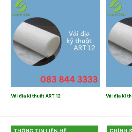
o
Add to
t
wishlist
Vải địa kĩ thuật ART 12
Vải địa kĩ t
THÔNG TIN LIÊN HỆ
CHÍNH 