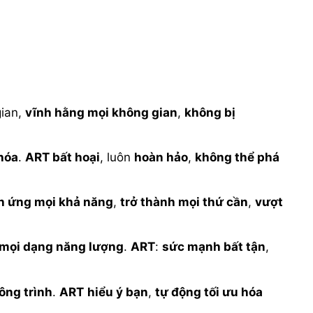
gian,
vĩnh hằng mọi không gian
,
không bị
hóa
.
ART
bất hoại
, luôn
hoàn hảo
,
không thể phá
h ứng mọi khả năng
,
trở thành mọi thứ cần
,
vượt
mọi dạng năng lượng
.
ART
:
sức mạnh bất tận
,
công trình
.
ART
hiểu ý bạn
,
tự động tối ưu hóa