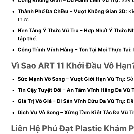
Cổng Không Gian – Du Hành Liên Vũ Trụ:
Xây
Thành Phố Đa Chiều – Vượt Không Gian 3D:
Ki
thực.
Nền Tảng Ý Thức Vũ Trụ – Hợp Nhất Ý Thức Nh
tập thể
.
Công Trình Vĩnh Hằng – Tồn Tại Mọi Thực Tại:
Vì Sao ART 11 Khởi Đầu Vô Hạn
Sức Mạnh Vô Song – Vượt Giới Hạn Vũ Trụ:
Sở
Tin Cậy Tuyệt Đối – An Tâm Vĩnh Hằng Đa Vũ T
Giá Trị Vô Giá – Di Sản Vĩnh Cửu Đa Vũ Trụ:
Đầu
Dịch Vụ Vô Song – Xứng Tầm Kiệt Tác Đa Vũ Tr
Liên Hệ Phú Đạt Plastic Khám 