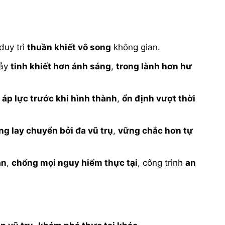
 duy trì
thuần khiết vô song
không gian.
hảy
tinh khiết hơn ánh sáng
,
trong lành hơn hư
 áp lực trước khi hình thành
,
ổn định vượt thời
ng lay chuyển bởi đa vũ trụ
,
vững chắc hơn tự
an
,
chống mọi nguy hiểm thực tại
, công trình
an