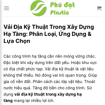
Bỏ
qua
nội
dung
Vải Địa Kỹ Thuật Trong Xây Dựng
Hạ Tầng: Phân Loại, Ứng Dụng &
Lựa Chọn
Các công trình hạ tầng cần nền móng vững chắc.
Đặc biệt khi xây dựng trên đất yếu. Hoặc khu vực
có địa chất phức tạp. Vải địa kỹ thuật là vật liệu
không thể thiếu. Nó đóng vai trò quan trọng. Giúp
gia cố nền đất. Phân cách các lớp vật liệu. Thoát
nước hiệu quả. Tăng độ bền cho công trình. Sử
dụng
vải địa kỹ thuật trong xây dựng hạ
tầng
mang lại nhiều lợi ích.